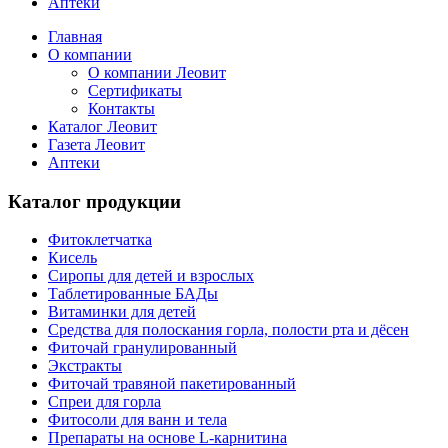
Аптеки
Главная
О компании
О компании Леовит
Сертификаты
Контакты
Каталог Леовит
Газета Леовит
Аптеки
Каталог продукции
Фитоклетчатка
Кисель
Сиропы для детей и взрослых
Таблетированные БАДы
Витаминки для детей
Средства для полоскания горла, полости рта и дёсен
Фиточай гранулированный
Экстракты
Фиточай травяной пакетированный
Спреи для горла
Фитосоли для ванн и тела
Препараты на основе L-карнитина