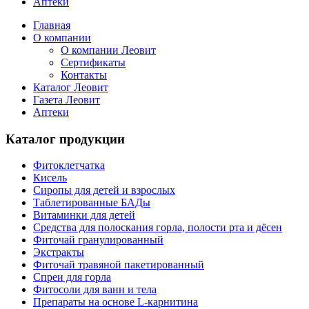
Аптеки
Главная
О компании
О компании Леовит
Сертификаты
Контакты
Каталог Леовит
Газета Леовит
Аптеки
Каталог продукции
Фитоклетчатка
Кисель
Сиропы для детей и взрослых
Таблетированные БАДы
Витаминки для детей
Средства для полоскания горла, полости рта и дёсен
Фиточай гранулированный
Экстракты
Фиточай травяной пакетированный
Спреи для горла
Фитосоли для ванн и тела
Препараты на основе L-карнитина